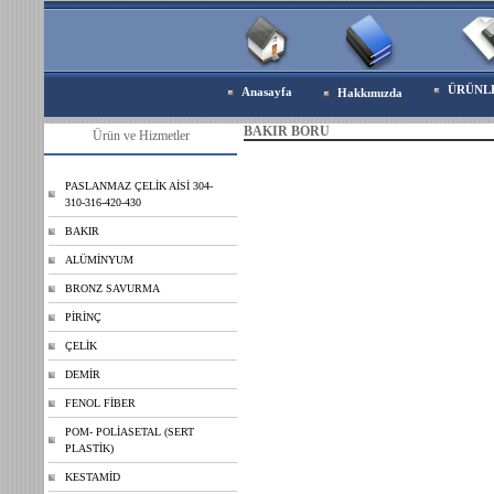
ÜRÜNL
Anasayfa
Hakkımızda
BAKIR BORU
Ürün ve Hizmetler
PASLANMAZ ÇELİK AİSİ 304-
310-316-420-430
BAKIR
ALÜMİNYUM
BRONZ SAVURMA
PİRİNÇ
ÇELİK
DEMİR
FENOL FİBER
POM- POLİASETAL (SERT
PLASTİK)
KESTAMİD