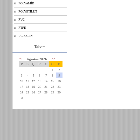
POLYAMİD
POLYETİLEN
PVC
PTFE
ULPOLEN
Takvim
<<
Ağustos 2026
>>
P
S
Ç
P
C
C
P
1
2
3
4
5
6
7
8
9
10
11
12
13
14
15
16
17
18
19
20
21
22
23
24
25
26
27
28
29
30
31