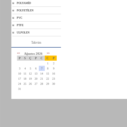
POLYAMİD
POLYETİLEN
PVC
PTFE
ULPOLEN
Takvim
<<
Ağustos 2026
>>
P
S
Ç
P
C
C
P
1
2
3
4
5
6
7
8
9
10
11
12
13
14
15
16
17
18
19
20
21
22
23
24
25
26
27
28
29
30
31