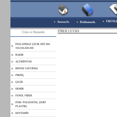
ÜRÜNL
Anasayfa
Hakkımızda
FİBER LEVHA
Ürün ve Hizmetler
PASLANMAZ ÇELİK AİSİ 304-
310-316-420-430
BAKIR
ALÜMİNYUM
BRONZ SAVURMA
PİRİNÇ
ÇELİK
DEMİR
FENOL FİBER
POM- POLİASETAL (SERT
PLASTİK)
KESTAMİD